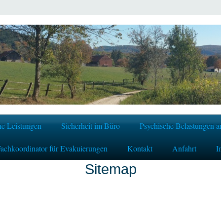
e Leistungen
Sicherheit im Büro
Psychische Belastungen a
achkoordinator für Evakuierungen
Kontakt
Anfahrt
I
Sitemap